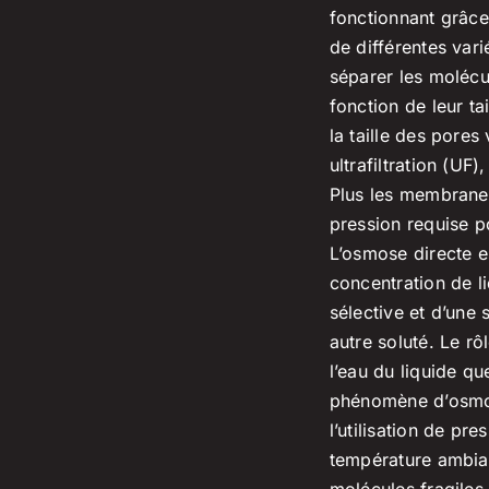
fonctionnant grâce
de différentes va
séparer les molécu
fonction de leur ta
la taille des pores
ultrafiltration (UF)
Plus les membranes
pression requise pou
L’osmose directe 
concentration de l
sélective et d’une 
autre soluté. Le rô
l’eau du liquide q
phénomène d’osmose
l’utilisation de pr
température ambian
molécules fragiles