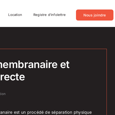
Location
Registre d’infolettre
Nous joindre
 membranaire et
recte
tion
ranaire est un procédé de séparation physique