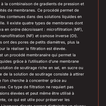
 à la combinaison de gradients de pression et
riétés de membranes. Ce procédé permet de
les contenues dans des solutions liquides en
ille. Il existe quatre types de membranes dont
 va en ordre décroissant : microfiltration (MF),
, nanofiltration (NF) et osmose inverse (OI).
 ont des pores de petits diamètres, plus la
r la réaliser la filtration est élevée.
est un procédé membranaire qui permet la
iquides grâce à l’utilisation d’une membrane
solution de soutirage riche en sel, en sucre ou
le de la solution de soutirage consiste à attirer
ue l’on cherche à concentrer grâce au
. Ce type de filtration ne requiert pas
essions élevées et peut même être utilisé à
te, ce qui est utile pour préserver les
. L’osmose directe permet d’atteindre un niveau