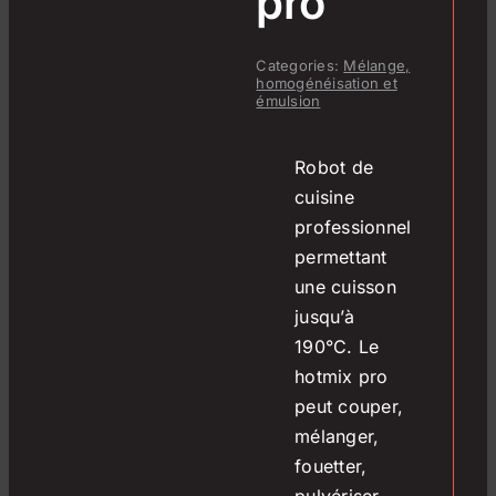
pro
Location
Categories:
Mélange,
homogénéisation et
émulsion
Registre d’infolettre
Robot de
Nous joindre
cuisine
professionnel
permettant
une cuisson
jusqu’à
190°C. Le
hotmix pro
peut couper,
mélanger,
fouetter,
pulvériser,